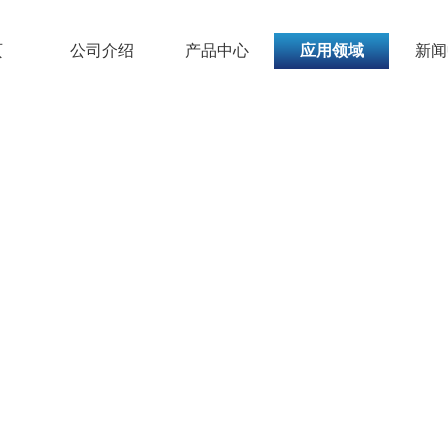
页
公司介绍
产品中心
应用领域
新闻